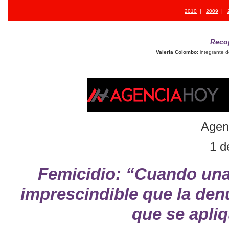
2010
|
2009
|
Recop
Valeria Colombo:
integrante 
Agen
1 d
Femicidio: “Cuando una
imprescindible que la de
que se apliq