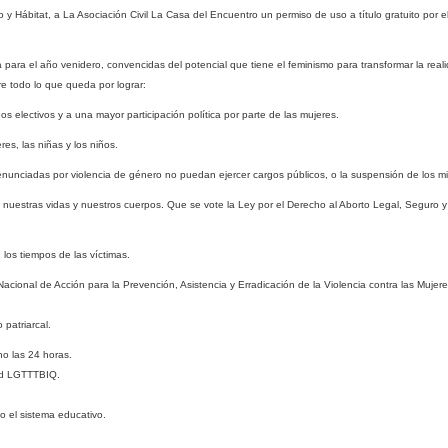
o y Hábitat, a La Asociación Civil La Casa del Encuentro un permiso de uso a título gratuito por e
 para el año venidero, convencidas del potencial que tiene el feminismo para transformar la reali
 todo lo que queda por lograr:
s electivos y a una mayor participación política por parte de las mujeres.
res, las niñas y los niños.
unciadas por violencia de género no puedan ejercer cargos públicos, o la suspensión de los mi
 nuestras vidas y nuestros cuerpos. Que se vote la Ley por el Derecho al Aborto Legal, Seguro 
 los tiempos de las víctimas.
cional de Acción para la Prevención, Asistencia y Erradicación de la Violencia contra las Mujere
patriarcal.
o las 24 horas.
dad LGTTTBIQ.
o el sistema educativo.