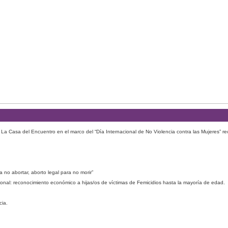
 La Casa del Encuentro en el marco del “Día Internacional de No Violencia contra las Mujeres” r
 no abortar, aborto legal para no morir”
cional: reconocimiento económico a hijas/os de víctimas de Femicidios hasta la mayoría de edad.
cia.